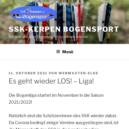
Zum
Inhalt
springen
SSK-KERPEN BOGENSPORT
für alle, die den Bogensport so lieben wie wir
Menü
VERÖFFENTLICHT
11. OKTOBER 2021
VON
WEBMASTER-ELKE
AM
Es geht wieder LOS! – Liga!
Die Bogenliga startet im November in die Saison
2021/2022!
Natürlich sind die Schützen:innen des SSK wieder dabei.
Da Corona bedingt einige Vereine ausgestiegen sind, ist