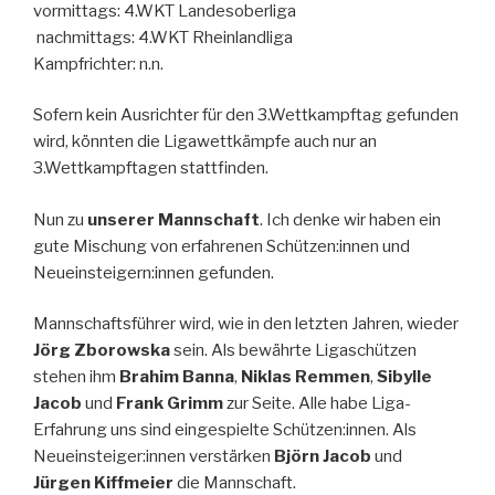
vormittags: 4.WKT Landesoberliga
nachmittags: 4.WKT Rheinlandliga
Kampfrichter: n.n.
Sofern kein Ausrichter für den 3.Wettkampftag gefunden
wird, könnten die Ligawettkämpfe auch nur an
3.Wettkampftagen stattfinden.
Nun zu
unserer Mannschaft
. Ich denke wir haben ein
gute Mischung von erfahrenen Schützen:innen und
Neueinsteigern:innen gefunden.
Mannschaftsführer wird, wie in den letzten Jahren, wieder
Jörg Zborowska
sein. Als bewährte Ligaschützen
stehen ihm
Brahim Banna
,
Niklas Remmen
,
Sibylle
Jacob
und
Frank Grimm
zur Seite. Alle habe Liga-
Erfahrung uns sind eingespielte Schützen:innen. Als
Neueinsteiger:innen verstärken
Björn Jacob
und
Jürgen Kiffmeier
die Mannschaft.