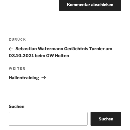
Beitragsnavigation
Vorheriger
ZURÜCK
Beitrag
Sebastian Watermann Gedächtnis Turnier am
03.10.2021 beim GW Holten
Nächster
WEITER
Beitrag
Hallentraining
Suchen
Suchen