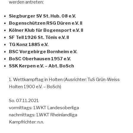
werden antreten:
Siegburger SV St. Hub. 08 e.V.
Bogenschützen RSG Düren e.V. II
Kölner Klub für Bogensport e.V. II
SF Tell 1926 St. Tönis e.V. II
TG Konz 1885 e.V.
BSC Vorgebirge Bornheim e.V.
BoSC Oberhausen 1957 e.V.
SSK Kerpen e.V. – Abt. BoSch
1. Wettkampftag in Holten (Ausrichter: TuS Grün-Weiss
Holten 1900 e.V. – BoSch)
So. 07.11.2021
vormittags: 1.WKT Landesoberliga
nachmittags: 1.WKT Rheinlandliga
Kampfrichter: n.n.