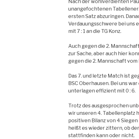
Nach der wohlverdienten Paus
unangefochtenen Tabelleners
ersten Satz abzuringen. Dana
Verdauungsschwere bei uns ei
mit 7 : 1 an die TG Konz.
Auch gegen die 2. Mannschaft 
zur Sache, aber auch hier kon
gegen die 2. Mannschaft vom K
Das 7. und letzte Match ist g
BSC Oberhausen. Bei uns war d
unterlagen effizient mit 0 : 6.
Trotz des ausgesprochen unb
wir unseren 4. Tabellenplatz 
positiven Bilanz von 4 Siegen 
heißt es wieder zittern, ob d
stattfinden kann oder nicht.