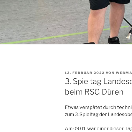
VERÖFFENTLICHT
13. FEBRUAR 2022
VON
WEBMA
AM
3. Spieltag Landes
beim RSG Düren
Etwas verspätet durch techni
zum 3. Spieltag der Landesobe
Am 09.01. war einer dieser Tag