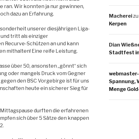
e ran. Wir konnten ja nur gewinnen,
och dazu an Erfahrung.
Macherei
z
Kerpen
sonderheit unserer diesjährigen Liga-
und tritt als einziger
en Recurve-Schützen an und kann
Dian Wießn
n mithalten! Eine reife Leistung.
Stadtfest i
asse über 50, ansonsten „gönnt“ sich
rung oder mangels Druck vom Gegner
webmaster-
l gegen den BSC Vorgebirge ist für uns
Spannung, W
nschaften heute ein sicherer Sieg für
Menge Gol
er Mittagspause durften die erfahrenen
ämpfen sich über 5 Sätze den knappen
2.