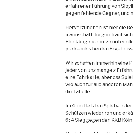
erfahrener Führung von Sibyll
gegen fehlende Gegner, und n
Hervorzuheben ist hier die Be
mannschaft: Jürgen traut sich 
Blankbogenschütze unter all
problemlos bei den Ergebnisse
Wir schaffen immerhin eine P
jeder von uns mangels Erfah
eine Fahrkarte, aber das Spie
wie auch für alle anderen Man
die Tabelle.
Im 4. und letzten Spiel vor d
Schützen wieder ran und erk
6 : 4 Sieg gegen den KKB Köln 