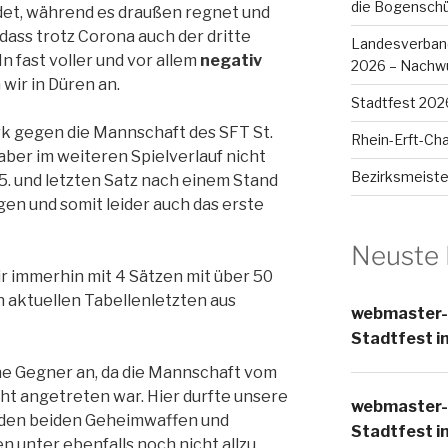
die Bogensch
ndet, während es draußen regnet und
, dass trotz Corona auch der dritte
Landesverband
In fast voller und vor allem
negativ
2026 – Nachwu
wir in Düren an.
Stadtfest 202
ark gegen die Mannschaft des SFT St.
Rhein-Erft-Cha
aber im weiteren Spielverlauf nicht
Bezirksmeiste
5. und letzten Satz nach einem Stand
ngen und somit leider auch das erste
Neuste
r immerhin mit 4 Sätzen mit über 50
n aktuellen Tabellenletzten aus
webmaster-
Stadtfest i
hne Gegner an, da die Mannschaft vom
t angetreten war. Hier durfte unsere
webmaster-
den beiden Geheimwaffen und
Stadtfest i
n unter ebenfalls noch nicht allzu