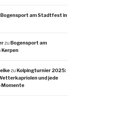
u
Bogensport am Stadtfest in
er
zu
Bogensport am
n Kerpen
elke
zu
Kolpingturnier 2025:
etterkapriolen und jede
d-Momente