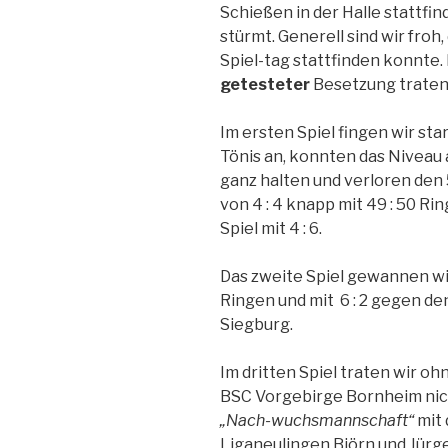
Schießen in der Halle stattfi
stürmt. Generell sind wir froh
Spiel-tag stattfinden konnte. 
getesteter
Besetzung traten 
Im ersten Spiel fingen wir st
Tönis an, konnten das Niveau 
ganz halten und verloren den 
von 4 : 4 knapp mit 49 : 50 Ri
Spiel mit 4 : 6.
Das zweite Spiel gewannen wi
Ringen und mit 6 : 2 gegen de
Siegburg.
Im dritten Spiel traten wir o
BSC Vorgebirge Bornheim nich
„Nach-wuchsmannschaft“
mit 
Liganeulingen Björn und Jürge