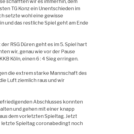
e schafften wir es immerhin, dem
ten TG Konz ein Unentschieden im
ch setzte wohl eine gewisse
n und das restliche Spiel geht am Ende
der RSG Düren geht es im 5. Spiel hart
nten wir, genau wie vor der Pause
KB Köln, einen 6 : 4 Sieg erringen.
egen die extrem starke Mannschaft des
ie Luft ziemlich raus und wir
efriedigenden Abschlusses konnten
halten und gehen mit einer knapp
aus dem vorletzten Spieltag. Jetzt
er letzte Spieltag coronabedingt noch