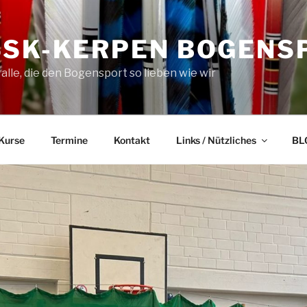
SSK-KERPEN BOGENS
 alle, die den Bogensport so lieben wie wir
Kurse
Termine
Kontakt
Links / Nützliches
BL