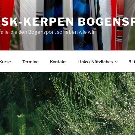
SSK-KERPEN BOGENS
 alle, die den Bogensport so lieben wie wir
Kurse
Termine
Kontakt
Links / Nützliches
BL