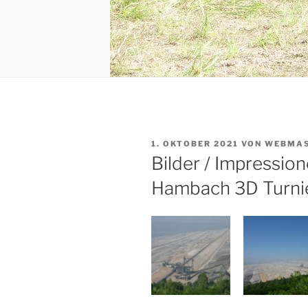
VERÖFFENTLICHT
1. OKTOBER 2021
VON
WEBMAS
AM
Bilder / Impressio
Hambach 3D Turni