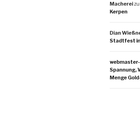
Macherei
z
Kerpen
Dian Wießn
Stadtfest i
webmaster-
Spannung, W
Menge Gol