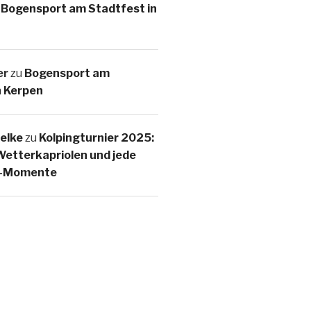
u
Bogensport am Stadtfest in
er
zu
Bogensport am
n Kerpen
elke
zu
Kolpingturnier 2025:
etterkapriolen und jede
d-Momente